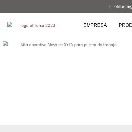
Ir
ofillorca
al
contenido
EMPRESA
PRO