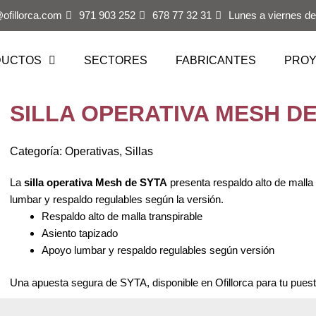
@ofillorca.com
971 903 252
678 77 32 31
Lunes a viernes de
DUCTOS
SECTORES
FABRICANTES
PRO
SILLA OPERATIVA MESH DE
Categoría:
Operativas
,
Sillas
La
silla operativa Mesh de SYTA
presenta respaldo alto de malla
lumbar y respaldo regulables según la versión.
Respaldo alto de malla transpirable
Asiento tapizado
Apoyo lumbar y respaldo regulables según versión
Una apuesta segura de SYTA, disponible en Ofillorca para tu puesto