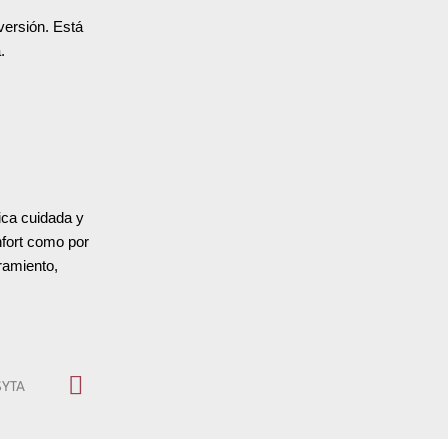
versión. Está
.
ica cuidada y
nfort como por
oramiento,