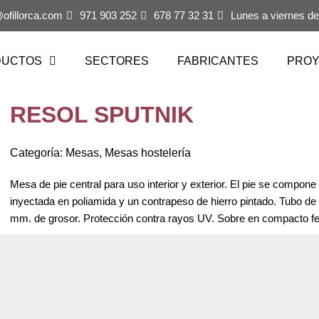
@ofillorca.com
971 903 252
678 77 32 31
Lunes a viernes de
DUCTOS
SECTORES
FABRICANTES
PRO
RESOL SPUTNIK
Categoría:
Mesas
,
Mesas hostelería
Mesa de pie central para uso interior y exterior. El pie se compon
inyectada en poliamida y un contrapeso de hierro pintado. Tubo de
mm. de grosor. Protección contra rayos UV. Sobre en compacto fe