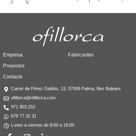
Empresa
Fabricantes
Proyectos
Contacto
Carrer de Pérez Galdós, 13, 07006 Palma, Illes Balears
ofillorca@ofillorca.com
971 903 252
678 77 32 31
Lunes a viernes de 8:00 a 16:00
F
I
L