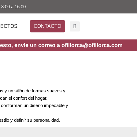
 8:00 a 16:00
YECTOS
CONTACTO
sto, envíe un correo a ofillorca@ofillorca.com
as y un sillón de formas suaves y
n el confort del hogar.
 conforman un diseño impecable y
stilo y definir su personalidad.