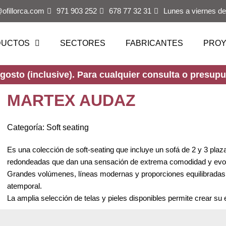
@ofillorca.com
971 903 252
678 77 32 31
Lunes a viernes de
DUCTOS
SECTORES
FABRICANTES
PRO
osto (inclusive). Para cualquier consulta o presupue
MARTEX AUDAZ
Categoría:
Soft seating
Es una colección de soft-seating que incluye un sofá de 2 y 3 plaz
redondeadas que dan una sensación de extrema comodidad y evoca
Grandes volúmenes, líneas modernas y proporciones equilibradas
atemporal.
La amplia selección de telas y pieles disponibles permite crear su e