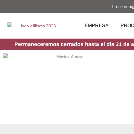
Ir
ofillorca
al
contenido
EMPRESA
PRO
Permaneceremos cerrados hasta el día 31 de ag