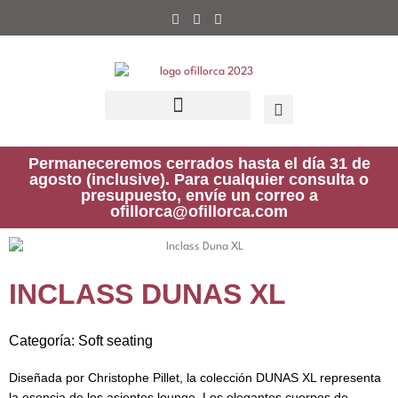
Ir
al
contenido
Permaneceremos cerrados hasta el día 31 de
agosto (inclusive). Para cualquier consulta o
presupuesto, envíe un correo a
ofillorca@ofillorca.com
INCLASS DUNAS XL
Categoría:
Soft seating
Diseñada por Christophe Pillet, la colección DUNAS XL representa
la esencia de los asientos lounge. Los elegantes cuerpos de