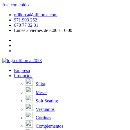
Ir al contenido
ofillorca@ofillorca.com
971 903 252
678 77 32 31
Lunes a viernes de 8:00 a 16:00
Empresa
Productos
Sillas
Mesas
Soft Seating
Vestuarios
Cortinas
Complementos