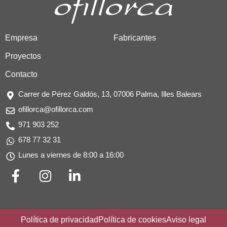
Empresa
Fabricantes
Proyectos
Contacto
Carrer de Pérez Galdós, 13, 07006 Palma, Illes Balears
ofillorca@ofillorca.com
971 903 252
678 77 32 31
Lunes a viernes de 8:00 a 16:00
F
I
L
a
n
i
c
s
n
e
t
k
b
a
e
Política de privacidad
Política de cookies
Aviso legal