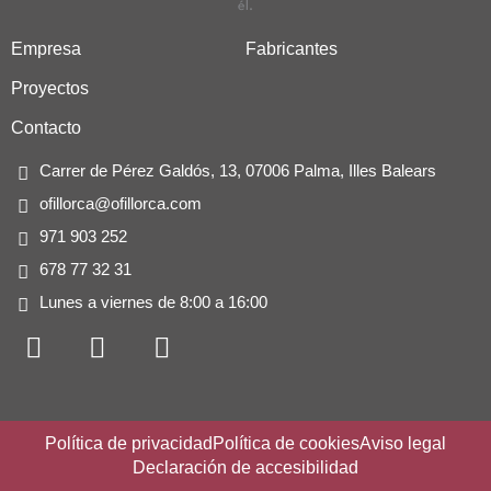
Empresa
Fabricantes
Proyectos
Contacto
Carrer de Pérez Galdós, 13, 07006 Palma, Illes Balears
ofillorca@ofillorca.com
971 903 252
678 77 32 31
Lunes a viernes de 8:00 a 16:00
F
I
L
a
n
i
c
s
n
e
t
k
b
a
e
Política de privacidad
Política de cookies
Aviso legal
o
g
d
Declaración de accesibilidad